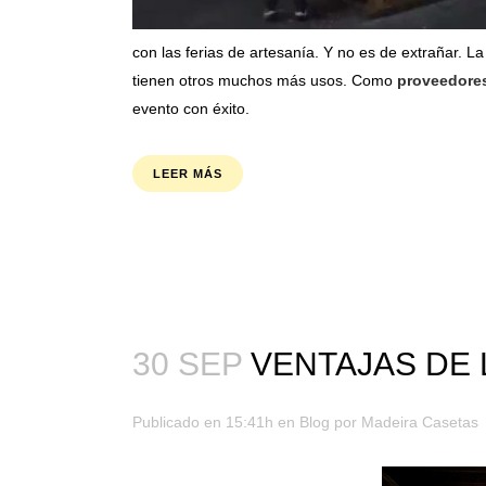
con las ferias de artesanía. Y no es de extrañar. 
tienen otros muchos más usos. Como
proveedore
evento con éxito.
LEER MÁS
30 SEP
VENTAJAS DE
Publicado en 15:41h
en
Blog
por
Madeira Casetas