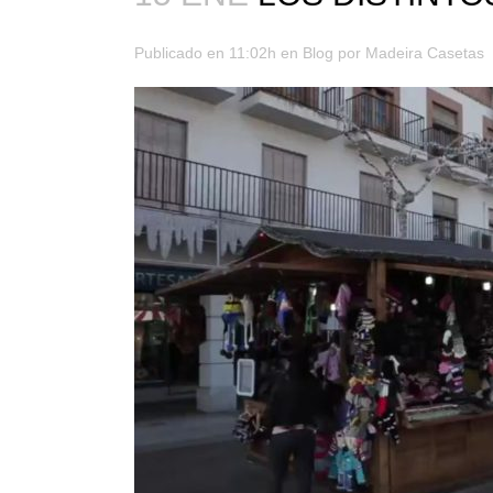
Publicado en 11:02h
en
Blog
por
Madeira Casetas