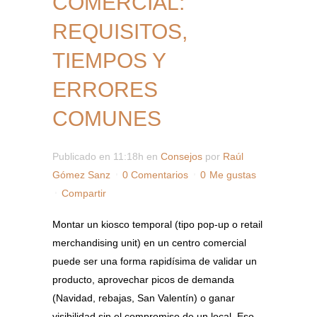
COMERCIAL:
REQUISITOS,
TIEMPOS Y
ERRORES
COMUNES
Publicado en 11:18h
en
Consejos
por
Raúl
Gómez Sanz
0 Comentarios
0
Me gustas
Compartir
Montar un kiosco temporal (tipo pop-up o retail
merchandising unit) en un centro comercial
puede ser una forma rapidísima de validar un
producto, aprovechar picos de demanda
(Navidad, rebajas, San Valentín) o ganar
visibilidad sin el compromiso de un local. Eso